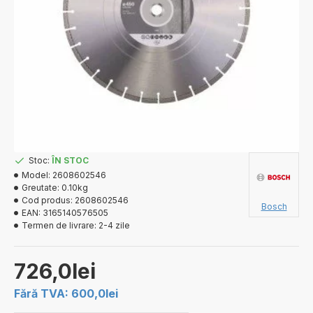
Stoc:
ÎN STOC
Model:
2608602546
Greutate:
0.10kg
Cod produs:
2608602546
Bosch
EAN:
3165140576505
Termen de livrare:
2-4 zile
726,0lei
Fără TVA: 600,0lei