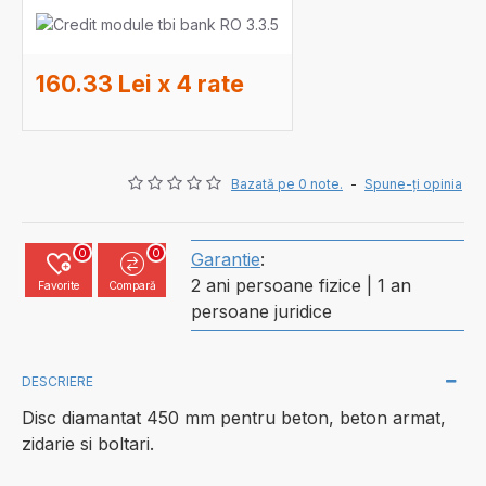
160.33 Lei x 4 rate
Bazată pe 0 note.
-
Spune-ţi opinia
0
0
Garantie
:
2 ani persoane fizice | 1 an
Favorite
Compară
persoane juridice
DESCRIERE
Disc diamantat 450 mm pentru beton, beton armat,
zidarie si boltari.