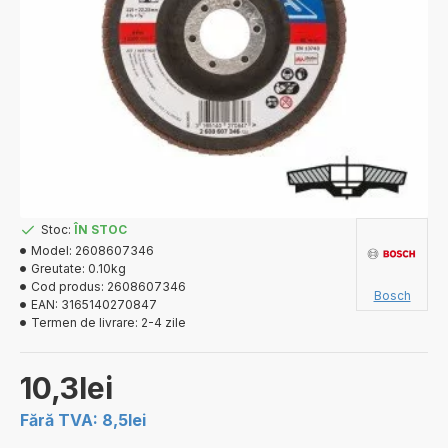
Stoc:
ÎN STOC
Model:
2608607346
Greutate:
0.10kg
Cod produs:
2608607346
Bosch
EAN:
3165140270847
Termen de livrare:
2-4 zile
10,3lei
Fără TVA: 8,5lei