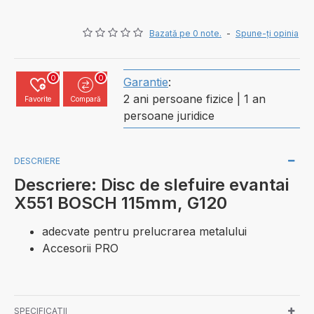
Bazată pe 0 note.
-
Spune-ţi opinia
0
0
Garantie
:
2 ani persoane fizice | 1 an
Favorite
Compară
persoane juridice
DESCRIERE
Descriere: Disc de slefuire evantai
X551 BOSCH 115mm, G120
adecvate pentru prelucrarea metalului
Accesorii PRO
SPECIFICATII