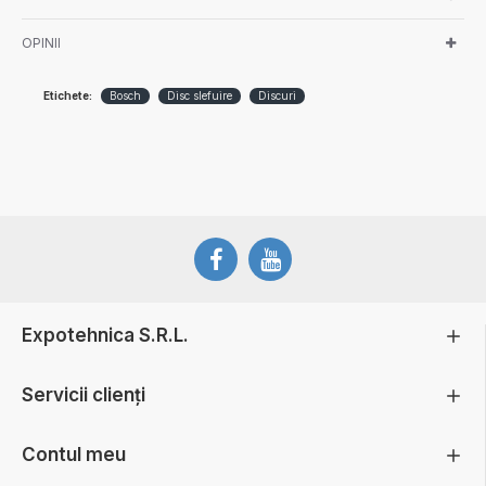
OPINII
Etichete:
Bosch
Disc slefuire
Discuri
Expotehnica S.R.L.
Servicii clienți
Contul meu