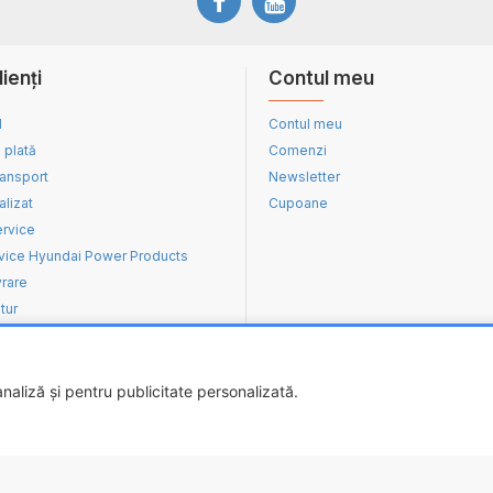
lienți
Contul meu
d
Contul meu
 plată
Comenzi
ransport
Newsletter
alizat
Cupoane
ervice
vice Hyundai Power Products
vrare
tur
aliză și pentru publicitate personalizată.