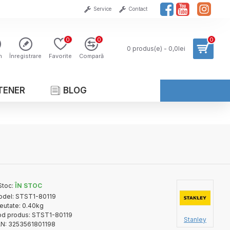
Service
Contact
0
0
0
0 produs(e) - 0,0lei
n
Înregistrare
Favorite
Compară
TENER
BLOG
Stoc:
ÎN STOC
del:
STST1-80119
eutate:
0.40kg
d produs:
STST1-80119
Stanley
N:
3253561801198