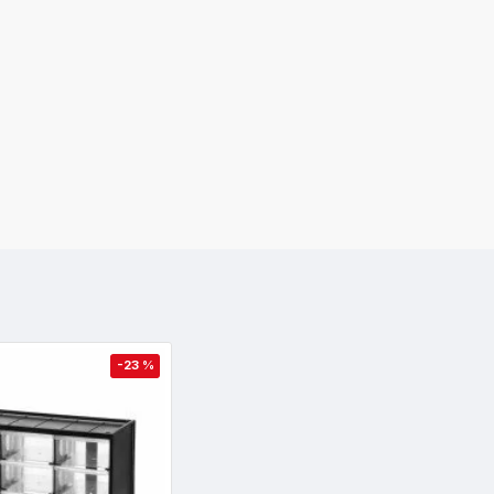
-23 %