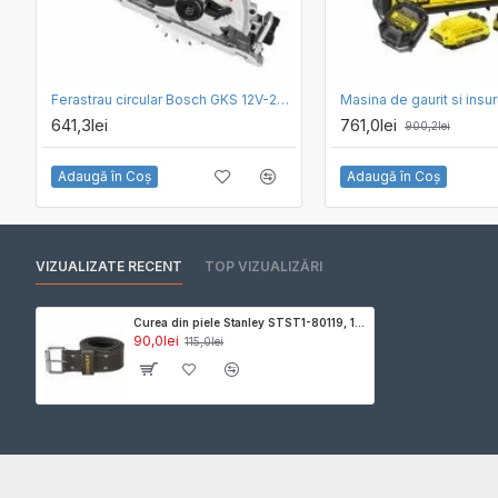
Ferastrau circular Bosch GKS 12V-26 - SOLO
641,3lei
761,0lei
900,2lei
Adaugă în Coş
Adaugă în Coş
VIZUALIZATE RECENT
TOP VIZUALIZĂRI
Curea din piele Stanley STST1-80119, 130 x 2.5 x 6.5 cm
90,0lei
115,0lei