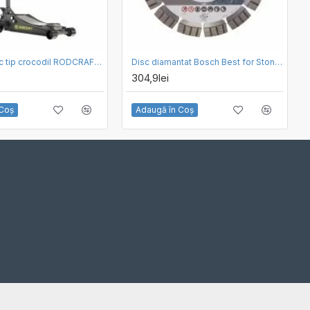
Cric hidraulic tip crocodil RODCRAFT RH216
Disc diamantat Bosch Best for Stone 150 x 2.4
304,9lei
 Coş
Adaugă în Coş