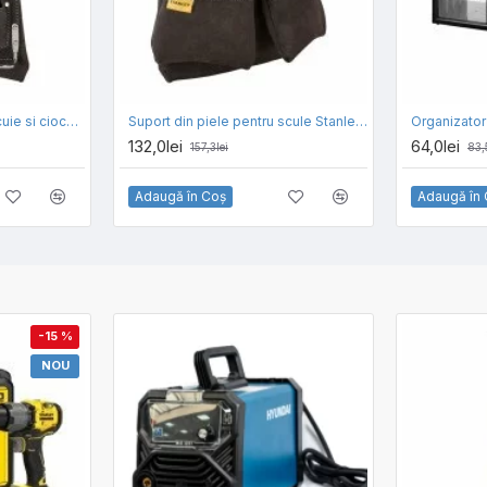
Suport din piele pentru cuie si ciocan Stanley STST1-80114
Suport din piele pentru scule Stanley STST1-80116
132,0lei
64,0lei
157,3lei
83,
Adaugă în Coş
Adaugă în
-15 %
NOU