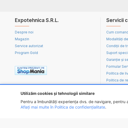
Expotehnica S.R.L.
Servicii c
Despre noi
Cum coman
Magazin
Modalități de
Service autorizat
Condiții de t
Program Gold
Suport speci
Garanție și s
Formular Ser
Politica de li
Politica de re
Utilizăm cookies și tehnologii similare
Pentru a îmbunătăți experiența dvs. de navigare, pentru an
Aflați mai multe în Politica de confidențialitate
.
Copyright ©
2026 - EXPOTEHNICA S.R.L.