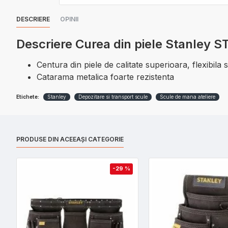
DESCRIERE
OPINII
Descriere Curea din piele Stanley S
Centura din piele de calitate superioara, flexibila s
Catarama metalica foarte rezistenta
Etichete:
Stanley
Depozitare si transport scule
Scule de mana ateliere
PRODUSE DIN ACEEAȘI CATEGORIE
-29 %