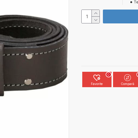
Te
0
Favorite
Compară