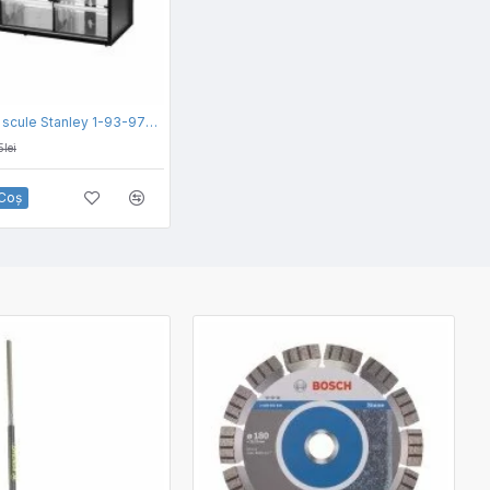
Organizator scule Stanley 1-93-978, 9 sertare
5lei
 Coş