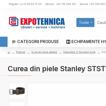
Program: Lu-Vi 08:00-17:00
Vânzări: +40 733 064 421
Service: +40 799 933
Toate
CATEGORII PRODUSE
ECHIPAMENTE H
Produse
Scule de mana ateliere
Depozitare si transport scule
Cur
Curea din piele Stanley STST