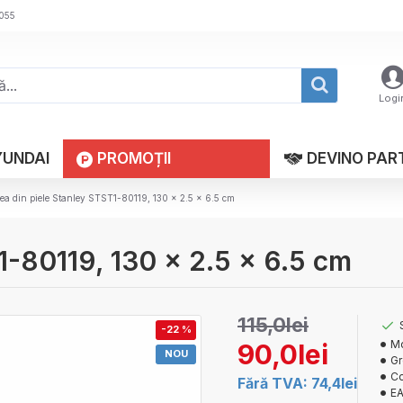
 055
Logi
YUNDAI
PROMOȚII
DEVINO PAR
ea din piele Stanley STST1-80119, 130 x 2.5 x 6.5 cm
1-80119, 130 x 2.5 x 6.5 cm
115,0lei
-22 %
Mo
90,0lei
NOU
Gr
Co
Fără TVA: 74,4lei
EA