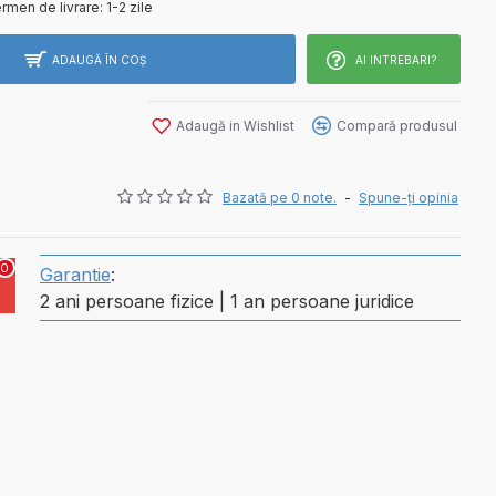
rmen de livrare:
1-2 zile
ADAUGĂ ÎN COŞ
AI INTREBARI?
Adaugă in Wishlist
Compară produsul
Bazată pe 0 note.
-
Spune-ţi opinia
0
Garantie
:
2 ani persoane fizice | 1 an persoane juridice