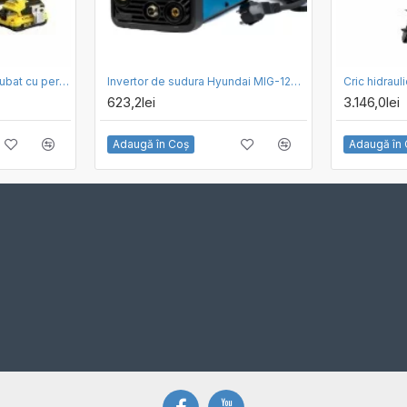
Masina de gaurit si insurubat cu percutie cu acumulator 18V Stanley SFMCD726D2K-QW, motor fara perii, mandrina metalica, iluminare LED, 80nM, 2 x acumulator 2.0 Ah, incarcator si valiza transport
Invertor de sudura Hyundai MIG-120T, 120A, display digital, functie hot start si anti stick
623,2lei
3.146,0lei
Adaugă în Coş
Adaugă în