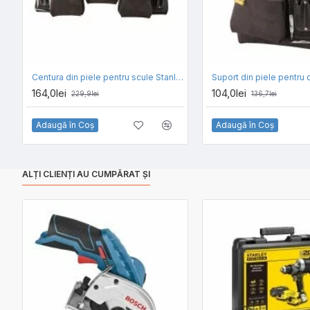
Centura din piele pentru scule Stanley STST1-80113
164,0lei
104,0lei
229,9lei
136,7lei
Adaugă în Coş
Adaugă în Coş
ALȚI CLIENȚI AU CUMPĂRAT ȘI