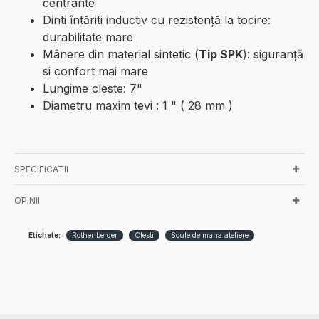
centrante
Dinti întăriti inductiv cu rezistenţă la tocire:
durabilitate mare
Mânere din material sintetic (
Tip SPK
): siguranță
si confort mai mare
Lungime cleste: 7"
Diametru maxim tevi : 1 " ( 28 mm )
SPECIFICATII
OPINII
Etichete:
Rothenberger
Clesti
Scule de mana ateliere