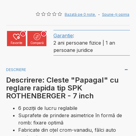
Bazată pe 0 note.
-
Spune-ţi opinia
0
0
Garantie
:
2 ani persoane fizice | 1 an
Favorite
Compară
persoane juridice
DESCRIERE
Descrirere: Cleste "Papagal" cu
reglare rapida tip SPK
ROTHENBERGER - 7 inch
6 poziţii de lucru reglabile
Suprafete de prindere asimetrice în formă de
romb: fixare optimă
Fabricate din oțel crom-vanadiu, fălci auto