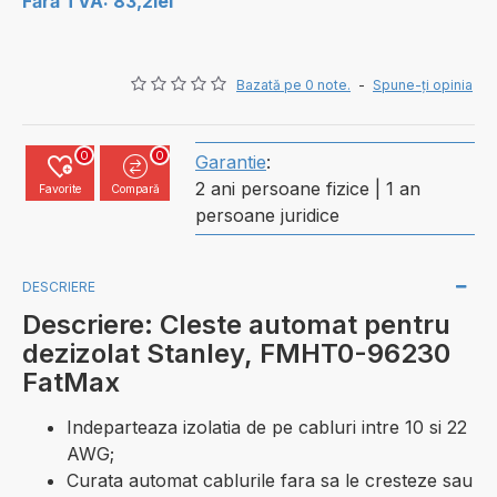
Fără TVA: 83,2lei
Bazată pe 0 note.
-
Spune-ţi opinia
0
0
Garantie
:
2 ani persoane fizice | 1 an
Favorite
Compară
persoane juridice
DESCRIERE
Descriere: Cleste automat pentru
dezizolat Stanley, FMHT0-96230
FatMax
Indeparteaza izolatia de pe cabluri intre 10 si 22
AWG;
Curata automat cablurile fara sa le cresteze sau