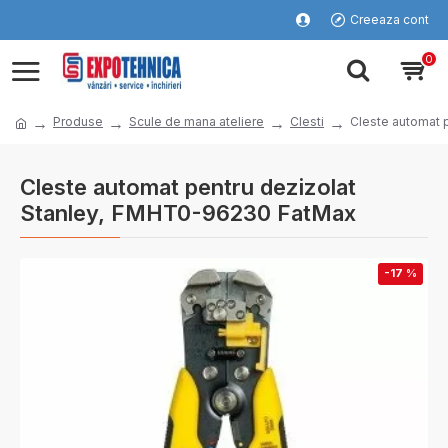
Creeaza cont
0
Produse
Scule de mana ateliere
Clesti
Cleste automat 
Cleste automat pentru dezizolat
Stanley, FMHT0-96230 FatMax
-17 %