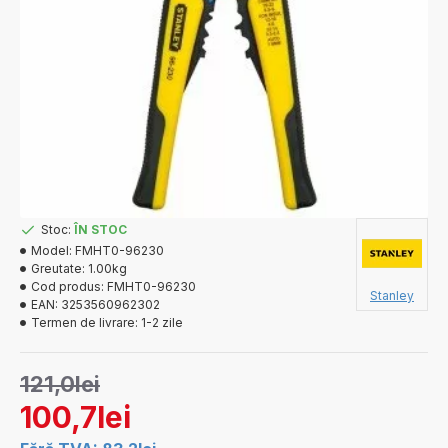
Stoc:
ÎN STOC
Model:
FMHT0-96230
Greutate:
1.00kg
Cod produs:
FMHT0-96230
Stanley
EAN:
3253560962302
Termen de livrare:
1-2 zile
121,0lei
100,7lei