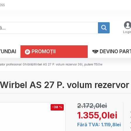
 055
Logi
YUNDAI
PROMOȚII
DEVINO PAR
ator profesional Ghibli&Wirbel AS 27 P. volum rezervor 36l, putere 1150w
&Wirbel AS 27 P. volum rezervor
2.172,0lei
-38 %
1.355,0lei
Fără TVA: 1.119,8lei