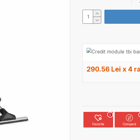
290.56 Lei x 4 r
0
Favorite
Compară