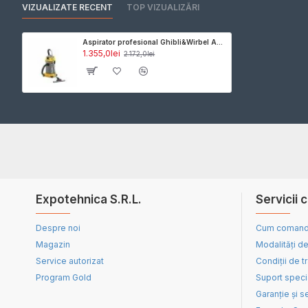
VIZUALIZATE RECENT
TOP VIZUALIZĂRI
Aspirator profesional Ghibli&Wirbel AS 27 P. volum rezervor 36l, putere 1150w
1.355,0lei
2.172,0lei
Expotehnica S.R.L.
Servicii c
Despre noi
Cum coman
Magazin
Modalități de
Service autorizat
Condiții de t
Program Gold
Suport speci
Garanție și s