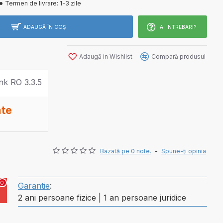
Termen de livrare:
1-3 zile
ADAUGĂ ÎN COŞ
AI INTREBARI?
Adaugă in Wishlist
Compară produsul
ate
Bazată pe 0 note.
-
Spune-ţi opinia
0
Garantie
:
2 ani persoane fizice | 1 an persoane juridice