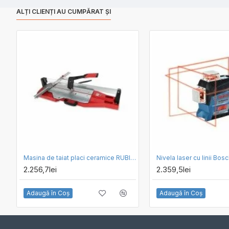
ALȚI CLIENȚI AU CUMPĂRAT ȘI
Masina de taiat placi ceramice RUBI TP-75
Nivela laser cu linii Bo
2.256,7lei
2.359,5lei
Adaugă în Coş
Adaugă în Coş