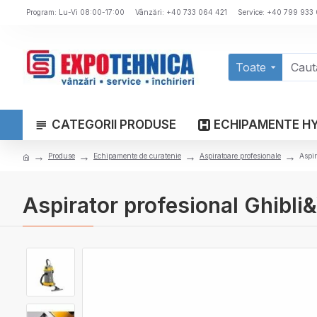
Program: Lu-Vi 08:00-17:00
Vânzări: +40 733 064 421
Service: +40 799 933
Toate
CATEGORII PRODUSE
ECHIPAMENTE H
Produse
Echipamente de curatenie
Aspiratoare profesionale
Aspir
Aspirator profesional Ghibli