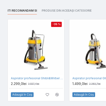
ITI RECOMANDAM SI
PRODUSE DIN ACEEAȘI CATEGORIE
-35 %
Aspirator profesional Ghibli&Wirbel AS 59 P, volum rezervor 80l, putere 2300w
2.299,0lei
1.499,0lei
3.557,4lei
2.383,7lei
Adaugă în Coş
Adaugă în Coş