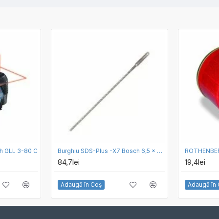
sch GLL 3-80 C
Burghiu SDS-Plus -X7 Bosch 6,5 x 250 x 315 mm
84,7lei
19,4lei
Adaugă în Coş
Adaugă în