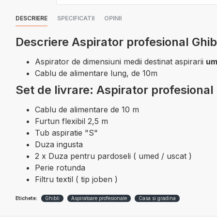
DESCRIERE
SPECIFICATII
OPINII
Descriere Aspirator profesional Ghi
Aspirator de dimensiuni medii destinat aspirarii
um
Cablu de alimentare lung, de 10m
Set de livrare: Aspirator profesiona
Cablu de alimentare de 10 m
Furtun flexibil 2,5 m
Tub aspiratie "S"
Duza ingusta
2 x Duza pentru pardoseli ( umed / uscat )
Perie rotunda
Filtru textil ( tip joben )
Etichete:
Ghibli
Aspiratoare profesionale
Casa si gradina