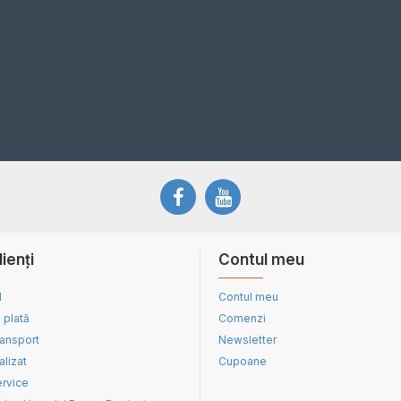
lienți
Contul meu
d
Contul meu
 plată
Comenzi
ransport
Newsletter
alizat
Cupoane
ervice