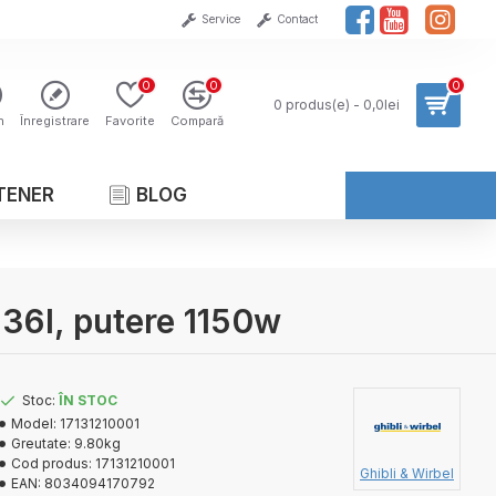
Service
Contact
0
0
0
0 produs(e) - 0,0lei
n
Înregistrare
Favorite
Compară
TENER
BLOG
 36l, putere 1150w
Stoc:
ÎN STOC
Model:
17131210001
Greutate:
9.80kg
Cod produs:
17131210001
Ghibli & Wirbel
EAN:
8034094170792