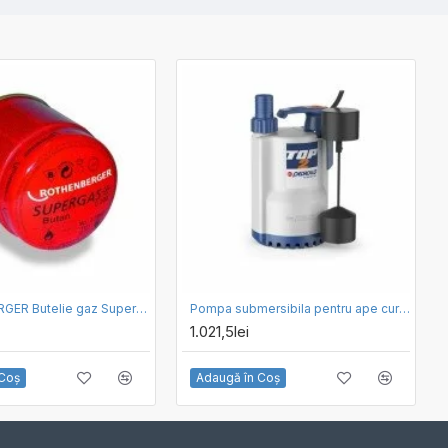
ROTHENBERGER Butelie gaz Supergas C200
Pompa submersibila pentru ape curate PEDROLLO TOP 2-GM
1.021,5lei
 Coş
Adaugă în Coş