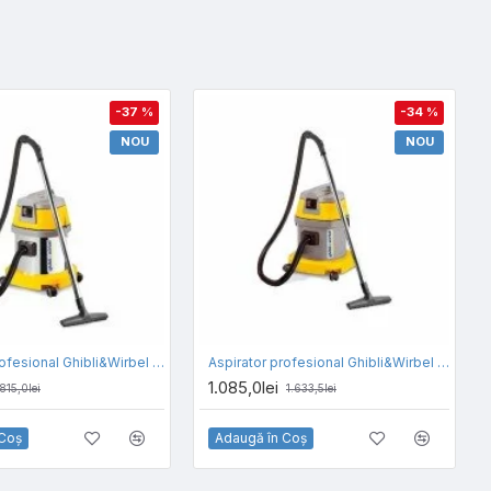
-37 %
-34 %
NOU
NOU
Aspirator profesional Ghibli&Wirbel AS 10 I, volum rezervor 22l, putere 1000w
Aspirator profesional Ghibli&Wirbel AS 10 P, volum rezervor 22l, putere 1000w
1.085,0lei
.815,0lei
1.633,5lei
 Coş
Adaugă în Coş