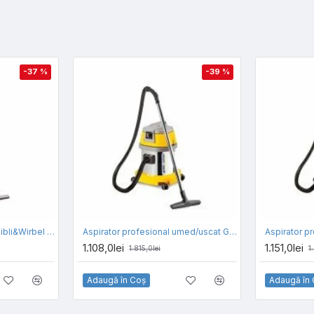
-37 %
-39 %
Aspirator profesional Ghibli&Wirbel AS 27 IK, volum rezervor 36l, putere 1150w
Aspirator profesional umed/uscat Ghibli&Wirbel ASL 10 I, volum rezervor 22l, putere 1150w
1.108,0lei
1.151,0lei
1.815,0lei
1
Adaugă în Coş
Adaugă în