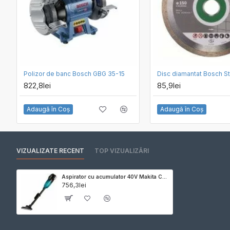
Polizor de banc Bosch GBG 35-15
822,8lei
85,9lei
Adaugă în Coş
Adaugă în Coş
VIZUALIZATE RECENT
TOP VIZUALIZĂRI
Aspirator cu acumulator 40V Makita CL001GZ04, 4 trepte de aspirare, livrat fara acumulator si incarcator
756,3lei