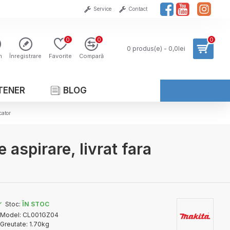
Service
Contact
0
0
0
0 produs(e) - 0,0lei
n
Înregistrare
Favorite
Compară
TENER
BLOG
cator
aspirare, livrat fara
Stoc:
ÎN STOC
Model:
CL001GZ04
Greutate:
1.70kg