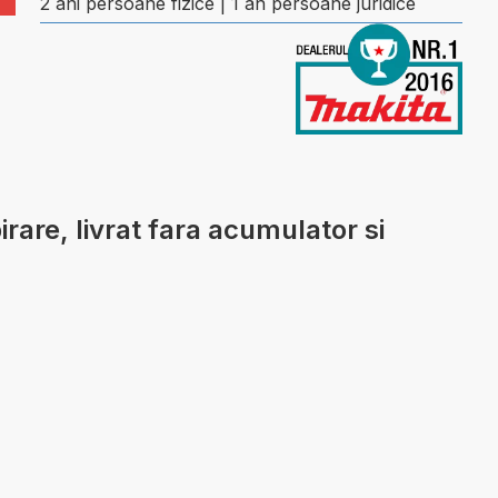
2 ani persoane fizice | 1 an persoane juridice
are, livrat fara acumulator si