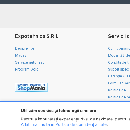
Expotehnica S.R.L.
Servicii c
Despre noi
Cum coman
Magazin
Modalități de
Service autorizat
Condiții de t
Program Gold
Suport speci
Garanție și s
Formular Ser
Politica de li
Politica de re
Utilizăm cookies și tehnologii similare
Pentru a îmbunătăți experiența dvs. de navigare, pentru an
Aflați mai multe în Politica de confidențialitate
.
Copyright ©
2026 - EXPOTEHNICA S.R.L.