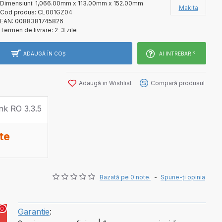
Dimensiuni:
1,066.00mm x 113.00mm x 152.00mm
Makita
Cod produs:
CL001GZ04
EAN:
0088381745826
Termen de livrare:
2-3 zile
ADAUGĂ ÎN COŞ
AI INTREBARI?
Adaugă in Wishlist
Compară produsul
te
Bazată pe 0 note.
-
Spune-ţi opinia
0
Garantie
: