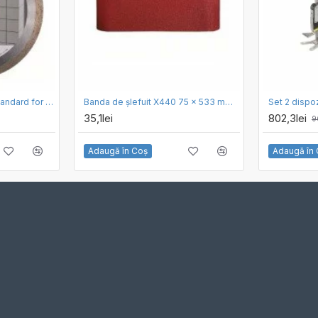
Disc diamantat Bosch Standard for Ceramic 150 x 1.6
Banda de şlefuit X440 75 x 533 mm BOSCH granulatie 60 Set 3 bucati
35,1lei
802,3lei
9
Adaugă în Coş
Adaugă în