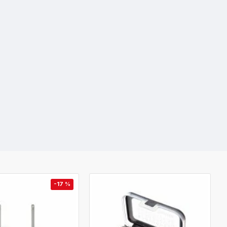
-17 %