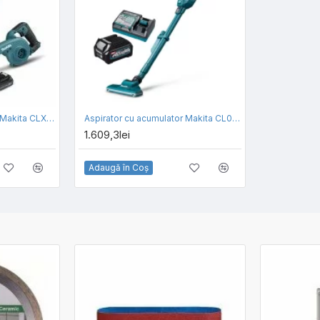
Set aspirator si suflanta Makita CLX245SAX1, acumulator CXT 12 V 2.0 Ah, incarcator
Aspirator cu acumulator Makita CL002GA102
1.609,3lei
Adaugă în Coş