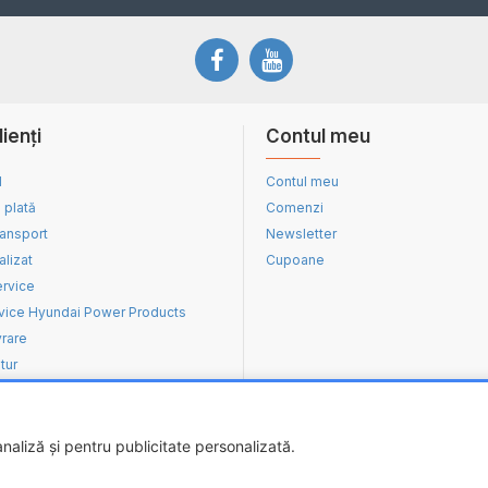
lienți
Contul meu
d
Contul meu
 plată
Comenzi
ransport
Newsletter
alizat
Cupoane
ervice
vice Hyundai Power Products
vrare
tur
aliză și pentru publicitate personalizată.