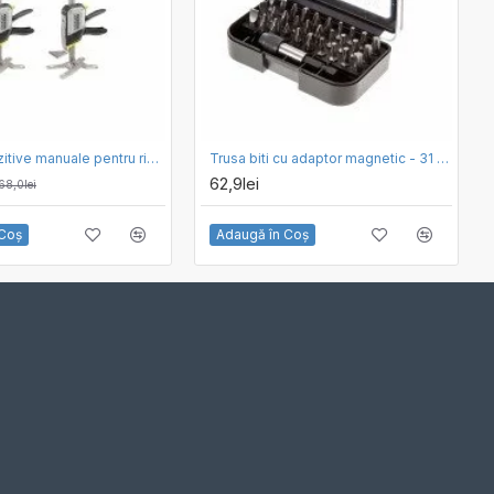
Set 2 dispozitive manuale pentru ridicare obiecte grele STANLEY FATMAX TradeLift FMHT83552-1, capacitatea de ridicare 7-220 mm
Trusa biti cu adaptor magnetic - 31 piese MAKITA
62,9lei
68,0lei
 Coş
Adaugă în Coş