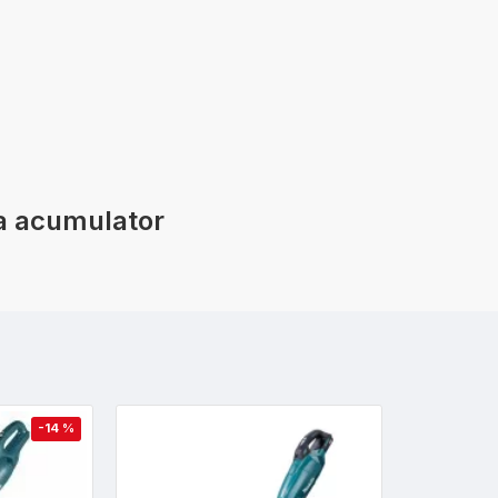
ara acumulator
-14 %