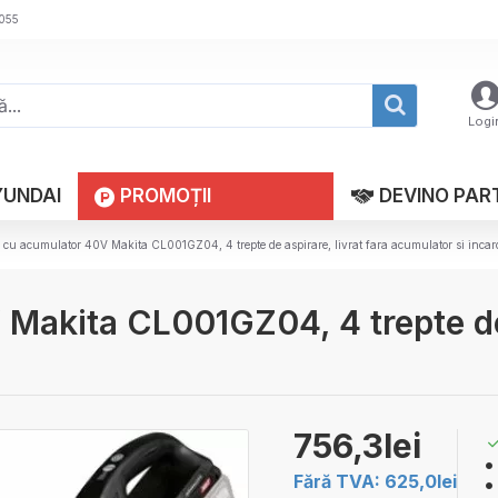
 055
Logi
YUNDAI
PROMOȚII
DEVINO PAR
r cu acumulator 40V Makita CL001GZ04, 4 trepte de aspirare, livrat fara acumulator si incar
Makita CL001GZ04, 4 trepte de 
756,3lei
Fără TVA: 625,0lei