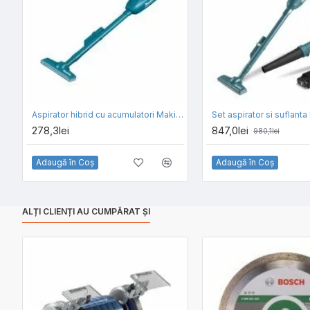
Aspirator hibrid cu acumulatori Makita CL107FDZ - SOLO
278,3lei
847,0lei
980,1lei
Adaugă în Coş
Adaugă în Coş
ALȚI CLIENȚI AU CUMPĂRAT ȘI