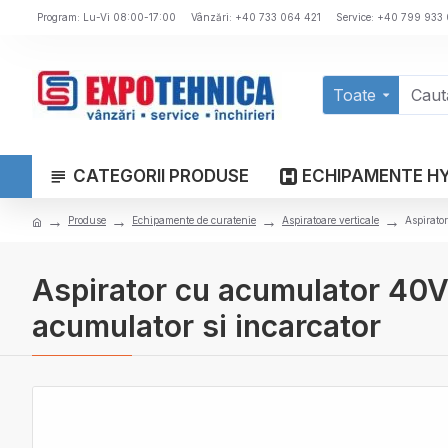
Program: Lu-Vi 08:00-17:00
Vânzări: +40 733 064 421
Service: +40 799 933
Toate
CATEGORII PRODUSE
ECHIPAMENTE H
Produse
Echipamente de curatenie
Aspiratoare verticale
Aspirato
Aspirator cu acumulator 40V 
acumulator si incarcator