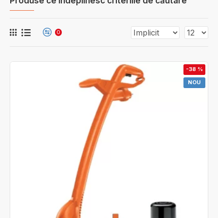
Produse ce îndeplinesc criteriile de căutare
0
-38 %
NOU