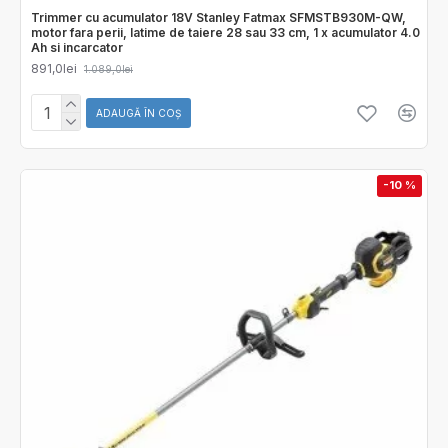
Trimmer cu acumulator 18V Stanley Fatmax SFMSTB930M-QW,
motor fara perii, latime de taiere 28 sau 33 cm, 1 x acumulator 4.0
Ah si incarcator
891,0lei
1.089,0lei
ADAUGĂ ÎN COŞ
-10 %