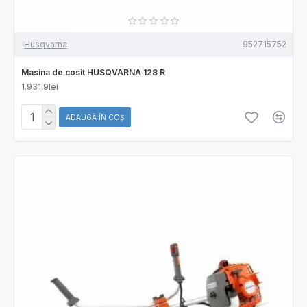
Husqvarna
952715752
Masina de cosit HUSQVARNA 128 R
1.931,9lei
ADAUGĂ ÎN COŞ