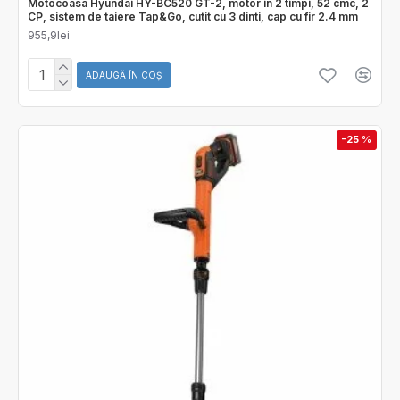
Motocoasa Hyundai HY-BC520 GT-2, motor in 2 timpi, 52 cmc, 2
CP, sistem de taiere Tap&Go, cutit cu 3 dinti, cap cu fir 2.4 mm
955,9lei
ADAUGĂ ÎN COŞ
-25 %