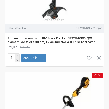
BlackDecker
STC1840EPC-QW
Trimmer cu acumulator 18V Black Decker STC1840PC-QW,
diametru de taiere 30 cm, 1 x acumulator 4.0 Ah si incarcator
521,0lei
695,8lei
ADAUGĂ ÎN COŞ
-11 %