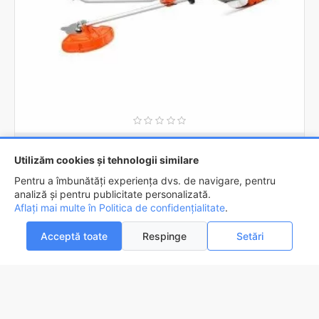
Husqvarna
967908401
Utilizăm cookies și tehnologii similare
Masina de cosit HUSQVARNA 325 R
Pentru a îmbunătăți experiența dvs. de navigare, pentru
2.439,4lei
analiză și pentru publicitate personalizată.
Aflați mai multe în Politica de confidențialitate
.
ADAUGĂ ÎN COŞ
Acceptă toate
Respinge
Setări
0
0
Acasa
Favorite
Compara
Email
Contact