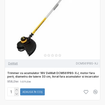
DeWalt
DCM561PBS-XJ
Trimmer cu acumulator 18V DeWalt DCM561PBS-XJ, motor fara
perii, diametru de taiere 33 cm, livrat fara acumulator si incarcator
958,0lei
1.074,5lei
ADAUGĂ ÎN COŞ