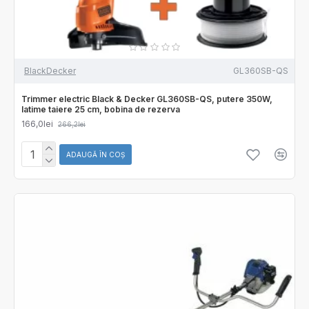
BlackDecker
GL360SB-QS
Trimmer electric Black & Decker GL360SB-QS, putere 350W,
latime taiere 25 cm, bobina de rezerva
166,0lei
266,2lei
ADAUGĂ ÎN COŞ