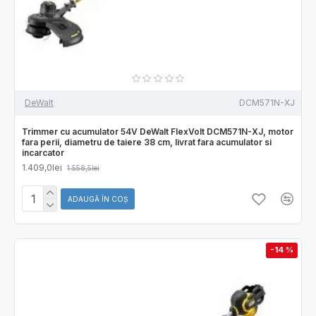
DeWalt
DCM571N-XJ
Trimmer cu acumulator 54V DeWalt FlexVolt DCM571N-XJ, motor
fara perii, diametru de taiere 38 cm, livrat fara acumulator si
incarcator
1.409,0lei
1.558,5lei
ADAUGĂ ÎN COŞ
-14 %