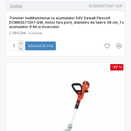
DeWalt
DCMAS5713X1-QW
Trimmer multifunctional cu acumulator 54V Dewalt Flexvolt
DCMAS5713X1-QW, motor fara perii, diametru de taiere 38 cm, 1 x
acumulator 9 Ah si incarcator
2.384,0lei
2.722,5lei
ADAUGĂ ÎN COŞ
-27 %