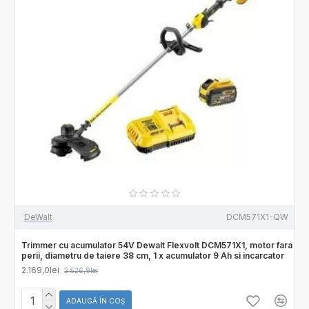
DeWalt
DCM571X1-QW
Trimmer cu acumulator 54V Dewalt Flexvolt DCM571X1, motor fara
perii, diametru de taiere 38 cm, 1 x acumulator 9 Ah si incarcator
2.169,0lei
2.526,9lei
ADAUGĂ ÎN COŞ