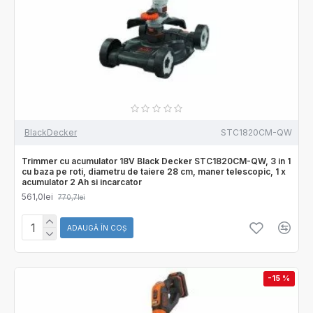
BlackDecker
STC1820CM-QW
Trimmer cu acumulator 18V Black Decker STC1820CM-QW, 3 in 1
cu baza pe roti, diametru de taiere 28 cm, maner telescopic, 1 x
acumulator 2 Ah si incarcator
561,0lei
770,7lei
ADAUGĂ ÎN COŞ
-15 %