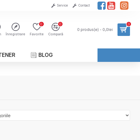
Service
Contact
0
0
0
0 produs(e) - 0,0lei
n
Înregistrare
Favorite
Compară
TENER
BLOG