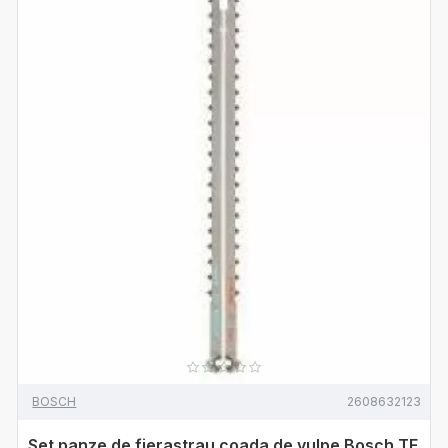
BOSCH
2608632123
Set panze de fierastrau coada de vulpe Bosch TF