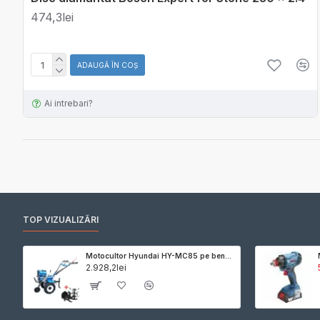
474,3lei
ADAUGĂ ÎN COŞ
Ai intrebari?
TOP VIZUALIZĂRI
Motocultor Hyundai HY-MC85 pe benzina, putere 7 CP, 212 cmc, latime maxima de lucru 85 cm, adancime de frezare 10-30 cm, freza de pamant si roti de cauciuc incluse
2.928,2lei