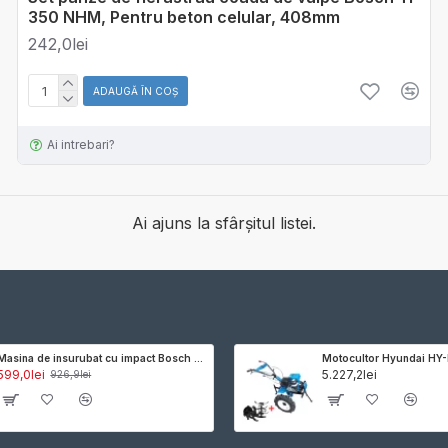
350 NHM, Pentru beton celular, 408mm
242,0lei
ADAUGĂ ÎN COŞ
Ai intrebari?
Ai ajuns la sfârșitul listei.
Masina de insurubat cu impact Bosch GDX 18V-180 compatibila cu acumulator 18V, cuplu maxim 180 Nm, suport scule hexagonal interior de 1/4 și patrat exterior de 1/2, fara acumulator si incarcator
599,0lei
5.227,2lei
926,9lei