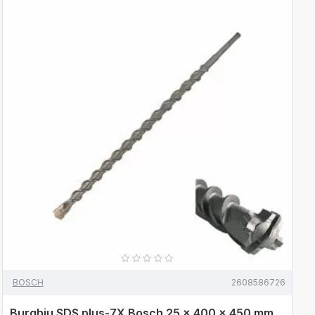
BOSCH
2608586726
Burghiu SDS plus-7X Bosch 25 x 400 x 450 mm