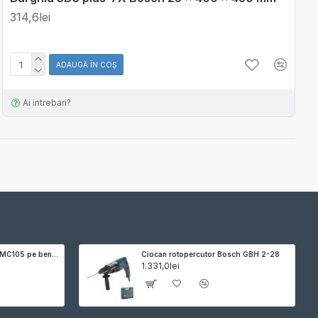
314,6lei
ADAUGĂ ÎN COŞ
Ai intrebari?
Motocultor Hyundai HY-MC105 pe benzina, putere 14 CP, 420 cmc, latime maxima de lucru 105 cm, adancime de frezare 10-30 cm, freza de pamant si roti de cauciuc incluse
Ciocan rotopercutor Bosch GBH 2-28
1.331,0lei