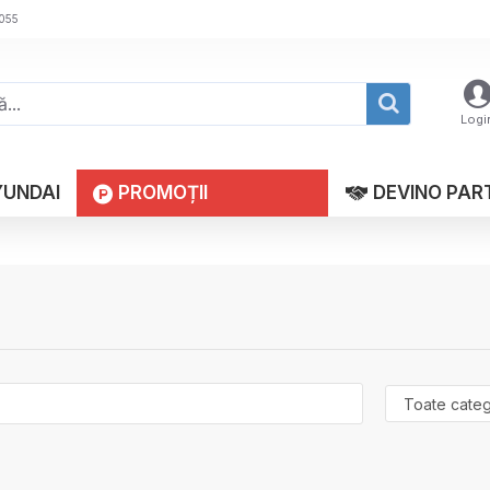
 055
Logi
YUNDAI
PROMOȚII
DEVINO PAR