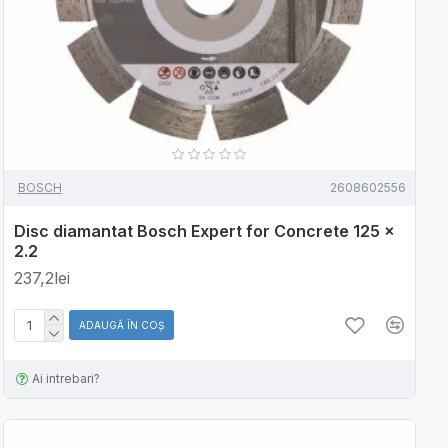
BOSCH
2608602556
Disc diamantat Bosch Expert for Concrete 125 x
2.2
237,2lei
ADAUGĂ ÎN COŞ
Ai intrebari?