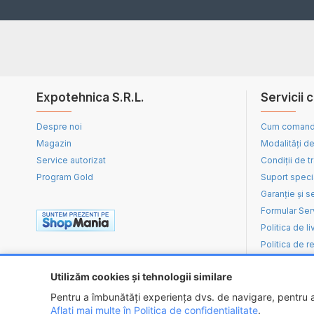
Expotehnica S.R.L.
Servicii c
Despre noi
Cum coman
Magazin
Modalități de
Service autorizat
Condiții de t
Program Gold
Suport speci
Garanție și s
Formular Ser
Politica de li
Politica de re
Utilizăm cookies și tehnologii similare
Pentru a îmbunătăți experiența dvs. de navigare, pentru an
Aflați mai multe în Politica de confidențialitate
.