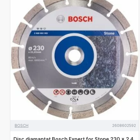
BOSCH
2608602592
Disc diamantat Bosch Expert for Stone 230 x 2.4