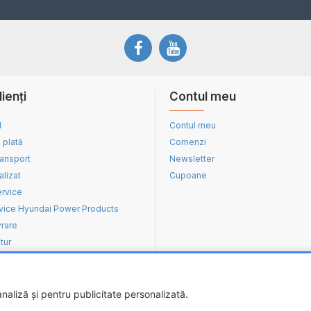
lienți
Contul meu
d
Contul meu
 plată
Comenzi
ransport
Newsletter
alizat
Cupoane
ervice
vice Hyundai Power Products
vrare
tur
aliză și pentru publicitate personalizată.