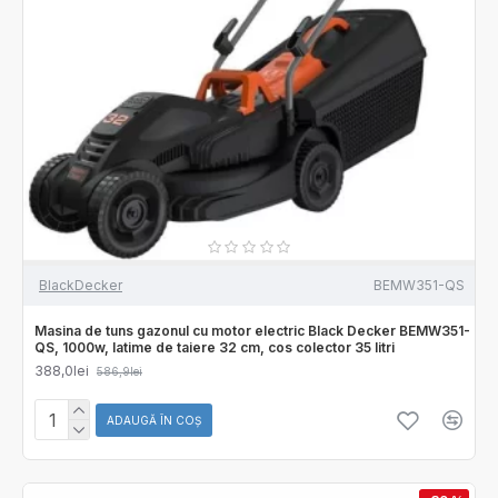
BlackDecker
BEMW351-QS
Masina de tuns gazonul cu motor electric Black Decker BEMW351-
QS, 1000w, latime de taiere 32 cm, cos colector 35 litri
388,0lei
586,9lei
ADAUGĂ ÎN COŞ