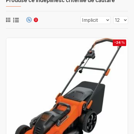
Produse ce îndeplinesc criteriile de căutare
0
-24 %