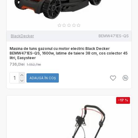
BlackDecker
BEMW471ES-QS
Masina de tuns gazonul cu motor electric Black Decker
BEMW471ES-QS, 1600w, latime de taiere 38 cm, cos colector 45
litri, Easysteer
736,0lei
1.052,7lei
ADAUGĂ ÎN COŞ
-17 %