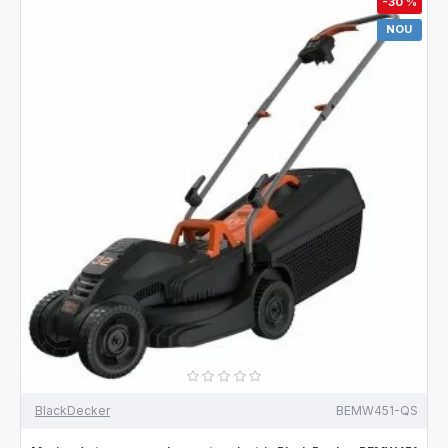
-30 %
NOU
BlackDecker
BEMW451-QS