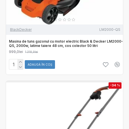
BlackDecker
LM2000-QS
Masina de tuns gazonul cu motor electric Black & Decker LM2000-
QS, 2000w, latime taiere 48 cm, cos colector 50 litri
999,0lei
1.318,9lei
ADAUGĂ ÎN COŞ
-34 %