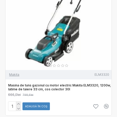
Makita
ELM3320
Masina de tuns gazonul cu motor electric Makita ELM3320, 1200w,
latime de taiere 33 cm, cos colector 30l
666,0lei
798,6lei
ADAUGĂ ÎN COŞ