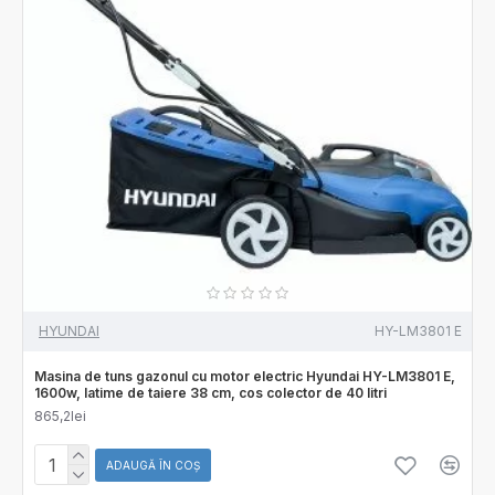
HYUNDAI
HY-LM3801 E
Masina de tuns gazonul cu motor electric Hyundai HY-LM3801 E,
1600w, latime de taiere 38 cm, cos colector de 40 litri
865,2lei
ADAUGĂ ÎN COŞ