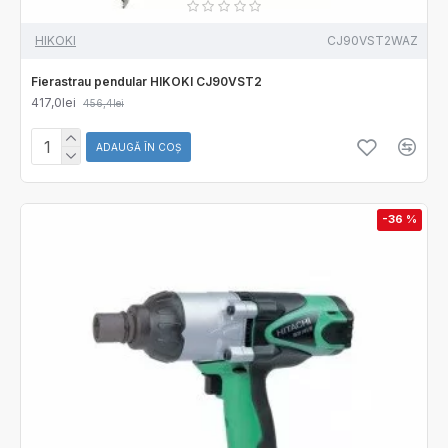
HIKOKI
CJ90VST2WAZ
Fierastrau pendular HIKOKI CJ90VST2
417,0lei
456,4lei
ADAUGĂ ÎN COŞ
-36 %