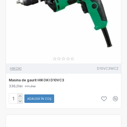
HIKOKI
D10VC3WCZ
Masina de gaurit HIKOKI D10VC3
336,0lei
414,8lei
ADAUGĂ ÎN COŞ