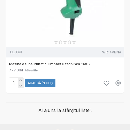
HIKOKI
WR14VBNA
Masina de insurubat cu impact Hitachi WR 14VB
777,0lei
1.220,2lei
ADAUGĂ ÎN COŞ
Ai ajuns la sfârșitul listei.