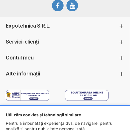
Expotehnica S.R.L.
Servicii clienți
Contul meu
Alte informații
Utilizăm cookies și tehnologii similare
Copyright ©
2026 - EXPOTEHNICA S.R.L.
Pentru a îmbunătăți experiența dvs. de navigare, pentru
analiză și pentru publicitate personalizată.