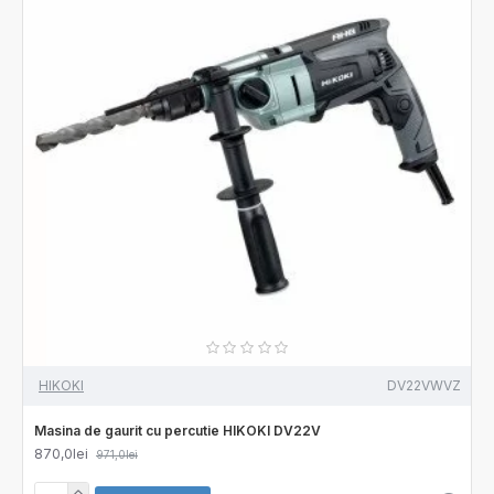
HIKOKI
DV22VWVZ
Masina de gaurit cu percutie HIKOKI DV22V
870,0lei
971,0lei