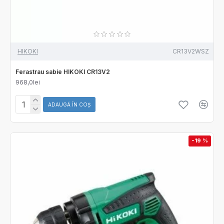
HIKOKI
CR13V2WSZ
Ferastrau sabie HIKOKI CR13V2
968,0lei
ADAUGĂ ÎN COŞ
-19 %