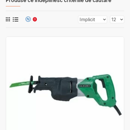
Produse ce îndeplinesc criteriile de căutare
0