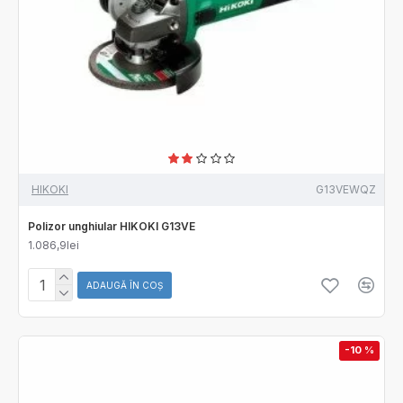
HIKOKI
G13VEWQZ
Polizor unghiular HIKOKI G13VE
1.086,9lei
ADAUGĂ ÎN COŞ
-10 %