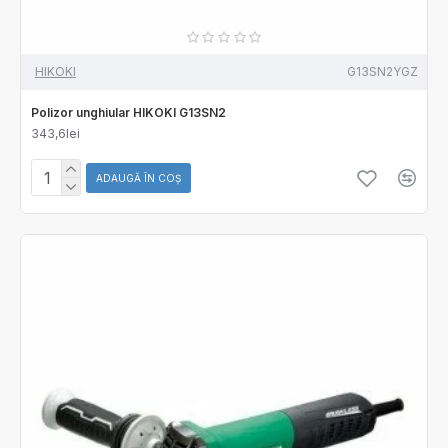
HIKOKI
G13SN2YGZ
Polizor unghiular HIKOKI G13SN2
343,6lei
ADAUGĂ ÎN COŞ