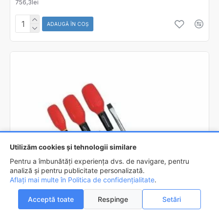
756,3lei
ADAUGĂ ÎN COŞ
Utilizăm cookies și tehnologii similare
Pentru a îmbunătăți experiența dvs. de navigare, pentru
analiză și pentru publicitate personalizată.
Aflați mai multe în Politica de confidențialitate
FILTREAZA
.
Acceptă toate
Respinge
Setări
0
0
Acasa
Favorite
Compara
Email
Contact