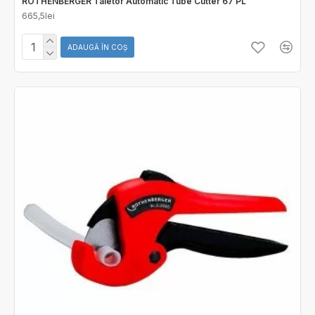
ROTHENBERGER Taietor Automatic Tube Cutter 67 PL
665,5lei
ADAUGĂ ÎN COŞ