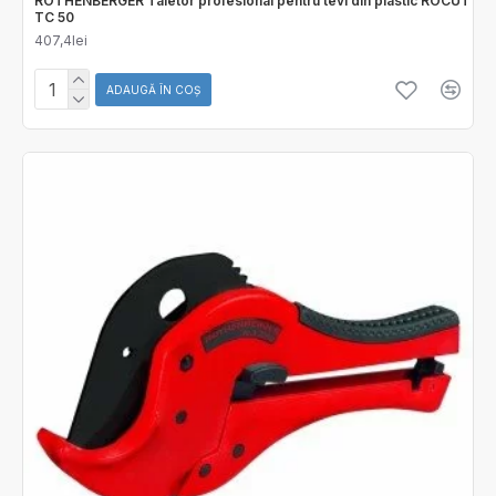
ROTHENBERGER Taietor profesional pentru tevi din plastic ROCUT
TC 50
407,4lei
ADAUGĂ ÎN COŞ