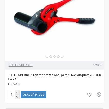
ROTHENBERGER
52015
ROTHENBERGER Taietor profesional pentru tevi din plastic ROCUT
TC 75
1.197,9lei
ADAUGĂ ÎN COŞ