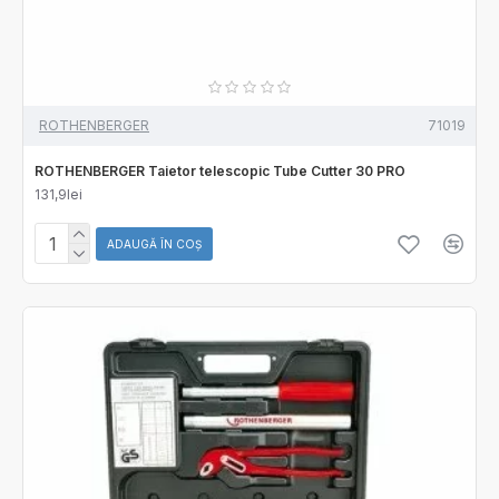
ROTHENBERGER
71019
ROTHENBERGER Taietor telescopic Tube Cutter 30 PRO
131,9lei
ADAUGĂ ÎN COŞ